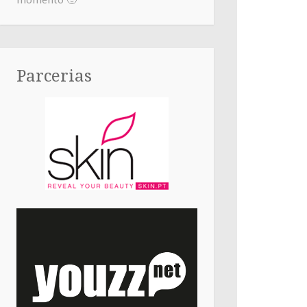
momento 🙂
Parcerias