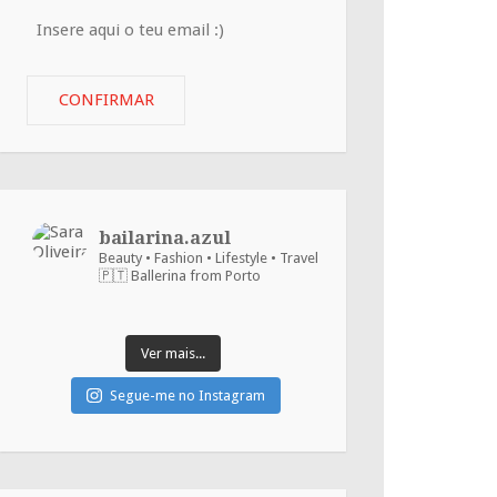
Insere
aqui
o
CONFIRMAR
teu
email
:)
bailarina.azul
Beauty • Fashion • Lifestyle • Travel
🇵🇹 Ballerina from Porto
Ver mais...
Segue-me no Instagram