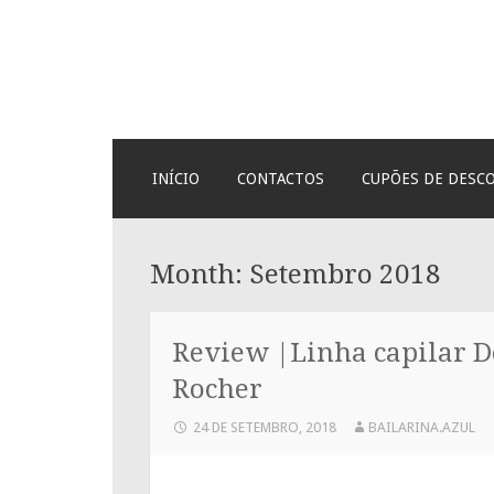
Bailarina Azul
SKIP
INÍCIO
CONTACTOS
CUPÕES DE DESC
TO
CONTENT
Month:
Setembro 2018
Review |Linha capilar D
Rocher
24 DE SETEMBRO, 2018
BAILARINA.AZUL