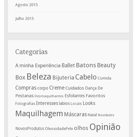
Agosto 2015
Julho 2015
Categorias
Batons
Beauty
A minha Experiência
Ballet
Beleza
Cabelo
Box
Bijuteria
Comida
Compras
Creme
corpo
Cuidados
De
Dança
Pestanas
Favoritos
Esfoliantes
Desmaquilhantes
Interesses
Looks
labios
Fotografias
Locais
Maquilhagem
Máscaras
Natal
Novidades
Opinião
olhos
NovosProdutos
OleosidadePele