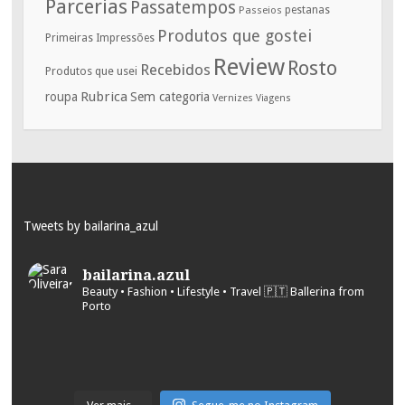
Parcerias
Passatempos
Passeios
pestanas
Produtos que gostei
Primeiras Impressões
Review
Rosto
Recebidos
Produtos que usei
Rubrica
roupa
Sem categoria
Vernizes
Viagens
Tweets by bailarina_azul
bailarina.azul
Beauty • Fashion • Lifestyle • Travel
🇵🇹 Ballerina from
Porto