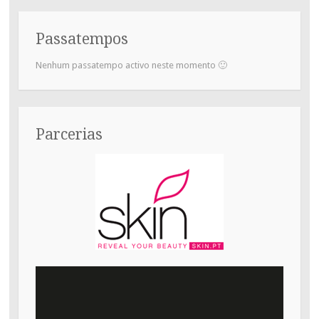
Passatempos
Nenhum passatempo activo neste momento 🙂
Parcerias