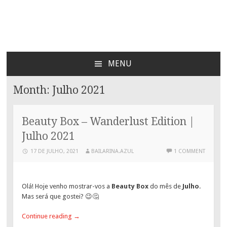
Bailarina Azul
MENU
SKIP
TO
Month:
Julho 2021
CONTENT
Beauty Box – Wanderlust Edition |
Julho 2021
17 DE JULHO, 2021
BAILARINA.AZUL
1 COMMENT
Olá! Hoje venho mostrar-vos a
Beauty Box
do mês de
Julho
.
Mas será que gostei? 😉🤔
Continue reading
→