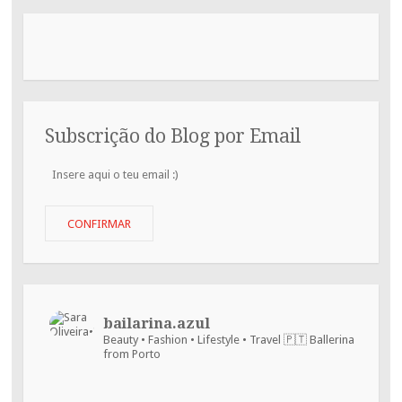
Subscrição do Blog por Email
Insere
aqui
o
teu
CONFIRMAR
email
:)
bailarina.azul
Beauty • Fashion • Lifestyle • Travel
🇵🇹 Ballerina
from Porto