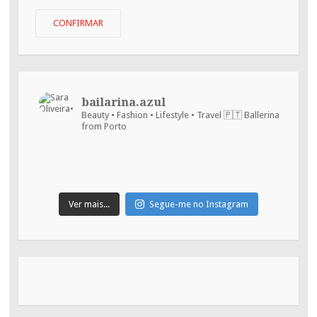
o
teu
CONFIRMAR
email
:)
bailarina.azul
Beauty • Fashion • Lifestyle • Travel
🇵🇹 Ballerina
from Porto
Ver mais...
Segue-me no Instagram