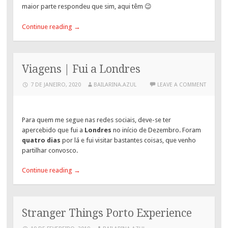
maior parte respondeu que sim, aqui têm 😉
Continue reading
→
Viagens | Fui a Londres
7 DE JANEIRO, 2020
BAILARINA.AZUL
LEAVE A COMMENT
Para quem me segue nas redes sociais, deve-se ter
apercebido que fui a
Londres
no início de Dezembro. Foram
quatro dias
por lá e fui visitar bastantes coisas, que venho
partilhar convosco.
Continue reading
→
Stranger Things Porto Experience