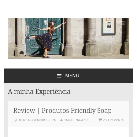
Bailarina Azul
MENU
SKIP
TO
A minha Experiência
CONTENT
Review | Produtos Friendly Soap
16 DE NOVEMBRO, 2020
BAILARINA.AZUL
2 COMMENTS