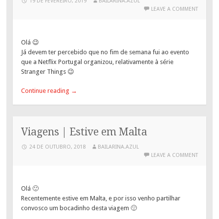
19 DE FEVEREIRO, 2019
BAILARINA.AZUL
LEAVE A COMMENT
Olá 😉
Já devem ter percebido que no fim de semana fui ao evento
que a Netflix Portugal organizou, relativamente à série
Stranger Things 😉
Continue reading
→
Viagens | Estive em Malta
24 DE OUTUBRO, 2018
BAILARINA.AZUL
LEAVE A COMMENT
Olá 🙂
Recentemente estive em Malta, e por isso venho partilhar
convosco um bocadinho desta viagem 🙂