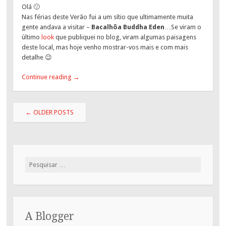
Olá 🙂
Nas férias deste Verão fui a um sítio que ultimamente muita
gente andava a visitar –
Bacalhôa Buddha Eden
…Se viram o
último
look
que publiquei no blog, viram algumas paisagens
deste local, mas hoje venho mostrar-vos mais e com mais
detalhe 😉
Continue reading
→
Post
←
OLDER POSTS
navigation
Pesquisar
por:
A Blogger