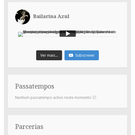
Bailarina Azul
Ver mais...
Subscrever
Passatempos
Nenhum passatempo activo neste momento 🙂
Parcerias