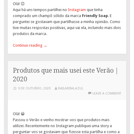
Olá! 😊
Aqui há uns tempos partilhei no
Instagram
que tinha
comprado um champô sólido da marca
Friendly Soap
. E
perguntei se gostavam que partilhasse a minha opinião. Como
tive muitas respostas positivas, aqui vai ela, incluindo mais dois
produtos da marca.
Continue reading
→
Produtos que mais usei este Verão |
2020
9 DE OUTUBRO, 2020
BAILARINA.AZUL
LEAVE A COMMENT
Olá! 😀
Passou o Verão e venho mostrar-vos que produtos mais
utilizei. Recentemente no Instagram publiquei uma story a
perguntar-vos se gostavam que fizesse esta partilha e como a