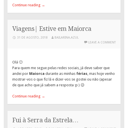
Continue reading
→
Viagens| Estive em Maiorca
31 DE AGOSTO, 2018
BAILARINA.AZUL
LEAVE A COMMENT
Olá 🙂
Para quem me segue pelas redes sociais, já deve saber que
andei por
Maiorca
durante as minhas
férias
, mas hoje venho
mostrar-vos o que fiz lá e dizer-vos se gostei ou não (apesar
de que acho que já sabem a resposta :p ) 😉
Continue reading
→
Fui à Serra da Estrela…