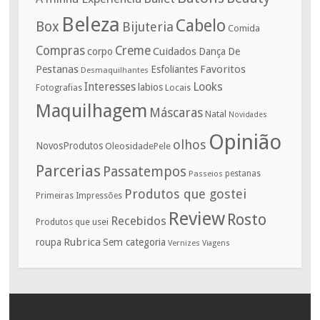
Beleza
Cabelo
Box
Bijuteria
Comida
Compras
Creme
corpo
Cuidados
De
Dança
Pestanas
Favoritos
Esfoliantes
Desmaquilhantes
Interesses
Looks
labios
Fotografias
Locais
Maquilhagem
Máscaras
Natal
Novidades
Opinião
olhos
NovosProdutos
OleosidadePele
Parcerias
Passatempos
Passeios
pestanas
Produtos que gostei
Primeiras Impressões
Review
Rosto
Recebidos
Produtos que usei
Rubrica
roupa
Sem categoria
Vernizes
Viagens