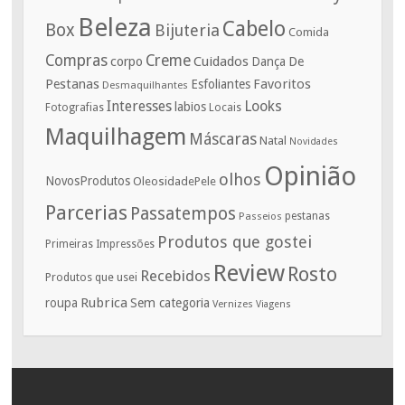
Beleza
Cabelo
Box
Bijuteria
Comida
Compras
Creme
corpo
Cuidados
De
Dança
Pestanas
Favoritos
Esfoliantes
Desmaquilhantes
Interesses
Looks
labios
Fotografias
Locais
Maquilhagem
Máscaras
Natal
Novidades
Opinião
olhos
NovosProdutos
OleosidadePele
Parcerias
Passatempos
Passeios
pestanas
Produtos que gostei
Primeiras Impressões
Review
Rosto
Recebidos
Produtos que usei
Rubrica
roupa
Sem categoria
Vernizes
Viagens