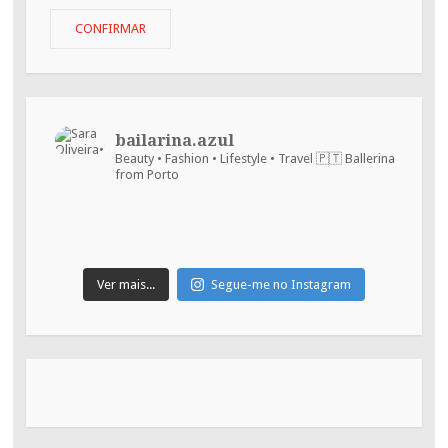
o
teu
CONFIRMAR
email
:)
bailarina.azul
Beauty • Fashion • Lifestyle • Travel
🇵🇹 Ballerina
from Porto
Ver mais...
Segue-me no Instagram