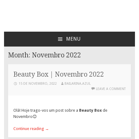
Bailarina Azul
MENU
SKIP
TO
Month:
Novembro 2022
CONTENT
Beauty Box | Novembro 2022
15 DE NOVEMBRO, 2022
BAILARINA.AZUL
LEAVE A COMMENT
Olá! Hoje trago-vos um post sobre a
Beauty Box
de
Novembro😊
Continue reading
→