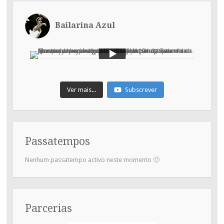
Bailarina Azul
Ver mais...
Subscrever
Passatempos
Nenhum passatempo activo neste momento 🙂
Parcerias