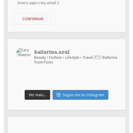
Insere
aqui
o
teu
CONFIRMAR
email
:)
bailarina.azul
Beauty • Fashion • Lifestyle • Travel
🇵🇹 Ballerina
from Porto
Ver mais...
Segue-me no Instagram