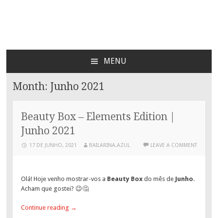
Bailarina Azul
MENU
SKIP
TO
Month:
Junho 2021
CONTENT
Beauty Box – Elements Edition |
Junho 2021
17 DE JUNHO, 2021
BAILARINA.AZUL
LEAVE A COMMENT
Olá! Hoje venho mostrar-vos a
Beauty Box
do mês de
Junho
.
Acham que gostei? 😉🤔
Continue reading
→