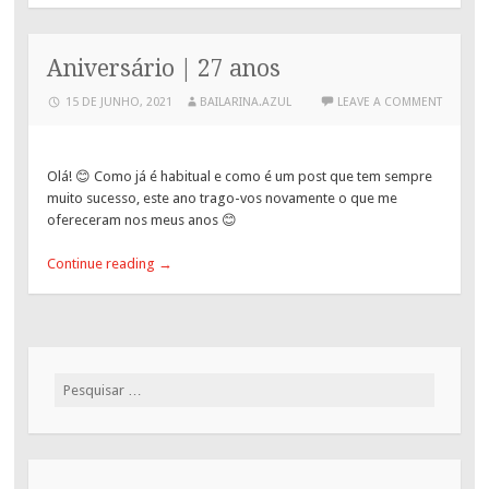
Aniversário | 27 anos
15 DE JUNHO, 2021
BAILARINA.AZUL
LEAVE A COMMENT
Olá! 😊 Como já é habitual e como é um post que tem sempre
muito sucesso, este ano trago-vos novamente o que me
ofereceram nos meus anos 😊
Continue reading
→
Pesquisar
por: