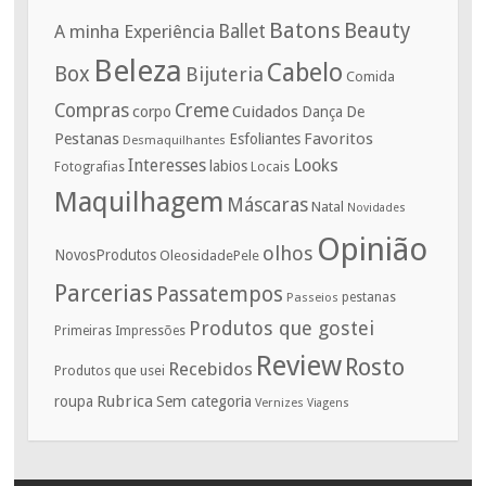
Batons
Beauty
A minha Experiência
Ballet
Beleza
Cabelo
Box
Bijuteria
Comida
Compras
Creme
corpo
Cuidados
De
Dança
Pestanas
Favoritos
Esfoliantes
Desmaquilhantes
Interesses
Looks
labios
Fotografias
Locais
Maquilhagem
Máscaras
Natal
Novidades
Opinião
olhos
NovosProdutos
OleosidadePele
Parcerias
Passatempos
Passeios
pestanas
Produtos que gostei
Primeiras Impressões
Review
Rosto
Recebidos
Produtos que usei
Rubrica
roupa
Sem categoria
Vernizes
Viagens