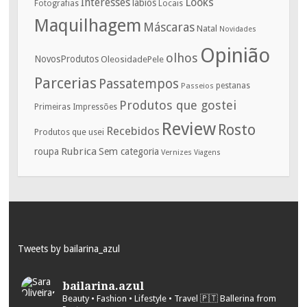
Interesses
Looks
labios
Fotografias
Locais
Maquilhagem
Máscaras
Natal
Novidades
Opinião
olhos
NovosProdutos
OleosidadePele
Parcerias
Passatempos
Passeios
pestanas
Produtos que gostei
Primeiras Impressões
Review
Rosto
Recebidos
Produtos que usei
Rubrica
roupa
Sem categoria
Vernizes
Viagens
Tweets by bailarina_azul
bailarina.azul
Beauty • Fashion • Lifestyle • Travel
🇵🇹 Ballerina from