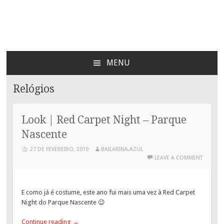
Bailarina Azul
MENU
SKIP
TO
Relógios
CONTENT
Look | Red Carpet Night – Parque
Nascente
27 DE FEVEREIRO, 2019
BAILARINA.AZUL
LEAVE A COMMENT
E como já é costume, este ano fui mais uma vez à Red Carpet
Night do Parque Nascente 😉
Continue reading
→