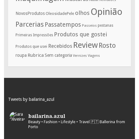
Opinião
olhos
NovosProdutos
OleosidadePele
Parcerias
Passatempos
Passeios
pestanas
Produtos que gostei
Primeiras Impressões
Review
Rosto
Recebidos
Produtos que usei
Rubrica
roupa
Sem categoria
Vernizes
Viagens
Tweets by bailarina_azul
bailarina.azul
Beauty • Fashion • Lifestyle • Travel
🇵🇹 Ballerina from
Porto