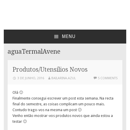
Bailarina Azul
MENU
SKIP
TO
aguaTermalAvene
CONTENT
Produtos/Utensílios Novos
3 DE JUNHO, 2016
BAILARINA.AZUL
5 COMMENTS
Olá 🙂
Finalmente consegui escrever um post esta semana. Na recta
final do semestre, as coisas complicam um pouco mais.
Contudo trago-vos na mesma um post 🙂
Venho então mostrar-vos produtos novos que ainda estou a
testar 🙂