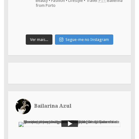
Beauty • Fashion • Lifestyle • Travel
🇵🇹 Ballerina
from Porto
Ver mais...
Segue-me no Instagram
Bailarina Azul