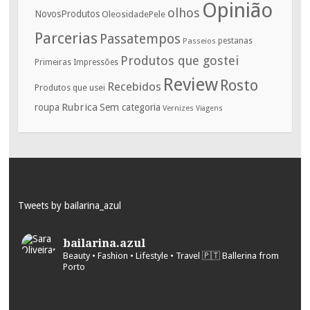
Opinião
olhos
NovosProdutos
OleosidadePele
Parcerias
Passatempos
Passeios
pestanas
Produtos que gostei
Primeiras Impressões
Review
Rosto
Recebidos
Produtos que usei
Rubrica
roupa
Sem categoria
Vernizes
Viagens
Tweets by bailarina_azul
bailarina.azul
Beauty • Fashion • Lifestyle • Travel
🇵🇹 Ballerina from
Porto