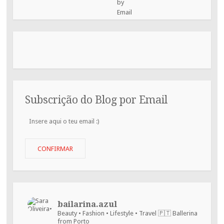
Subscrição do Blog por Email
Insere
aqui
o
teu
CONFIRMAR
email
:)
bailarina.azul
Beauty • Fashion • Lifestyle • Travel
🇵🇹 Ballerina
from Porto