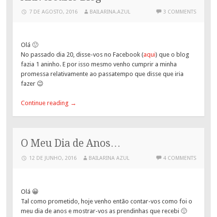
7 DE AGOSTO, 2016
BAILARINA.AZUL
3 COMMENTS
Olá 🙂
No passado dia 20, disse-vos no Facebook (
aqui
) que o blog
fazia 1 aninho. E por isso mesmo venho cumprir a minha
promessa relativamente ao passatempo que disse que iria
fazer 😉
Continue reading
→
O Meu Dia de Anos…
12 DE JUNHO, 2016
BAILARINA AZUL
4 COMMENTS
Olá 😀
Tal como prometido, hoje venho então contar-vos como foi o
meu dia de anos e mostrar-vos as prendinhas que recebi 🙂