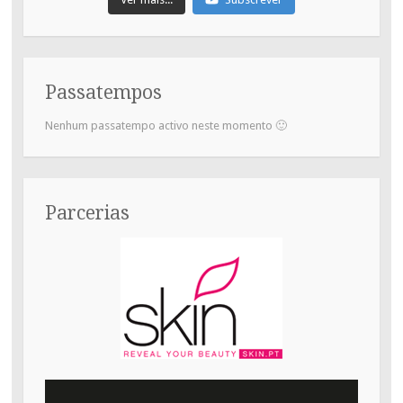
Passatempos
Nenhum passatempo activo neste momento 🙂
Parcerias