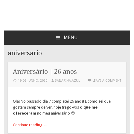
Bailarina Azul
MENU
SKIP
TO
aniversario
CONTENT
Aniversário | 26 anos
19 DE JUNHO, 2020
BAILARINA.AZUL
LEAVE A COMMENT
Olá! No passado dia 7 completei 26 anos! E como sei que
gostam sempre de ver, hoje trago-vos
o que me
ofereceram
no meu aniversário 😊
Continue reading
→