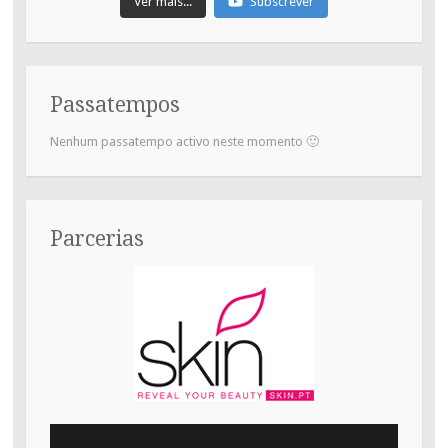
Ver mais...
Subscrever
Passatempos
Nenhum passatempo activo neste momento 🙂
Parcerias