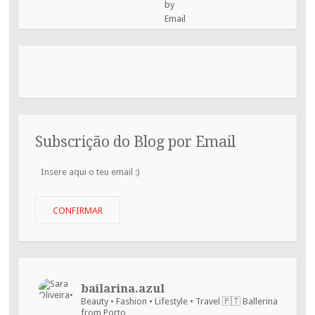
Subscrição do Blog por Email
Insere
aqui
o
teu
CONFIRMAR
email
:)
bailarina.azul
Beauty • Fashion • Lifestyle • Travel
🇵🇹 Ballerina
from Porto