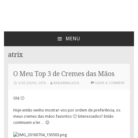
Bailarina Azul
MENU
SKIP
TO
atrix
CONTENT
O Meu Top 3 de Cremes das Mãos
6 DE JULHO, 2016
BAILARINA.AZUL
LEAVE A COMMENT
Olá 🙂
Hoje então venho mostrar-vos por ordem de preferência, os
meus cremes das mãos favoritos 🙂 Interessados? Então
continuem a ler… 😉