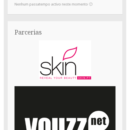
Nenhum passatempo activo neste momento 🙂
Parcerias