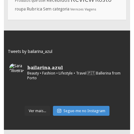
Produtos que usei
Rubrica
roupa
Sem categoria
Vernizes
Viagens
Tweets by bailarina_azul
bailarina.azul
Beauty • Fashion • Lifestyle • Travel
🇵🇹 Ballerina from
Porto
Ver mais...
Segue-me no Instagram