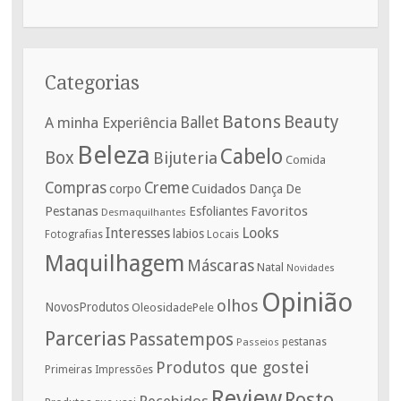
Categorias
Batons
Beauty
A minha Experiência
Ballet
Beleza
Cabelo
Box
Bijuteria
Comida
Compras
Creme
corpo
Cuidados
De
Dança
Pestanas
Favoritos
Esfoliantes
Desmaquilhantes
Interesses
Looks
labios
Fotografias
Locais
Maquilhagem
Máscaras
Natal
Novidades
Opinião
olhos
NovosProdutos
OleosidadePele
Parcerias
Passatempos
Passeios
pestanas
Produtos que gostei
Primeiras Impressões
Review
Rosto
Recebidos