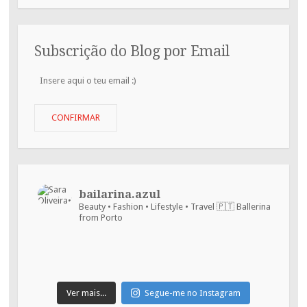
Subscrição do Blog por Email
Insere
aqui
o
teu
CONFIRMAR
email
:)
bailarina.azul
Beauty • Fashion • Lifestyle • Travel
🇵🇹 Ballerina
from Porto
Ver mais...
Segue-me no Instagram