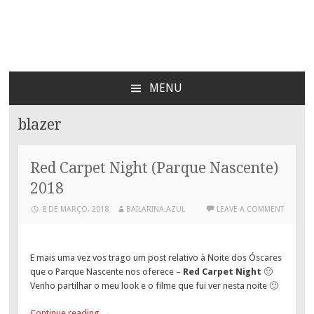
Bailarina Azul
MENU
SKIP
TO
blazer
CONTENT
Red Carpet Night (Parque Nascente)
2018
8 DE MARÇO, 2018
BAILARINA.AZUL
LEAVE A COMMENT
E mais uma vez vos trago um post relativo à Noite dos Óscares
que o Parque Nascente nos oferece –
Red Carpet Night
🙂
Venho partilhar o meu look e o filme que fui ver nesta noite 🙂
Continue reading
→