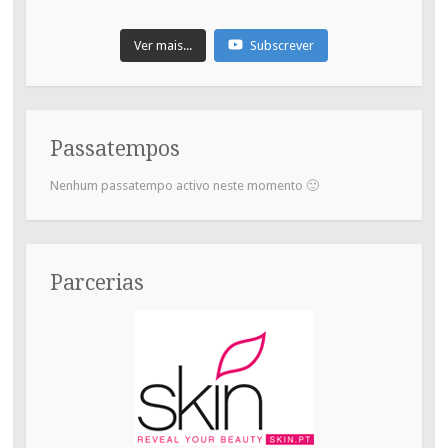
Ver mais...
Subscrever
Passatempos
Nenhum passatempo activo neste momento 🙂
Parcerias