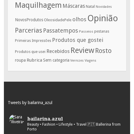
Maquilhagem
Máscaras
Natal
Novidades
Opinião
olhos
NovosProdutos
OleosidadePele
Parcerias
Passatempos
Passeios
pestanas
Produtos que gostei
Primeiras Impressões
Review
Rosto
Recebidos
Produtos que usei
Rubrica
roupa
Sem categoria
Vernizes
Viagens
Tweets by bailarina_azul
bailarina.azul
Beauty • Fashion • Lifestyle • Travel
🇵🇹 Ballerina from
Porto