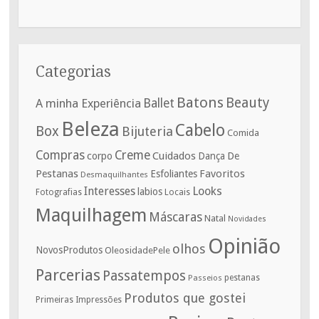
Categorias
Batons
Beauty
A minha Experiência
Ballet
Beleza
Cabelo
Box
Bijuteria
Comida
Compras
Creme
corpo
Cuidados
De
Dança
Pestanas
Favoritos
Esfoliantes
Desmaquilhantes
Interesses
Looks
labios
Fotografias
Locais
Maquilhagem
Máscaras
Natal
Novidades
Opinião
olhos
NovosProdutos
OleosidadePele
Parcerias
Passatempos
Passeios
pestanas
Produtos que gostei
Primeiras Impressões