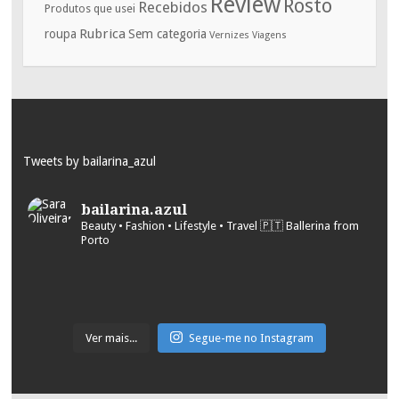
Review
Rosto
Recebidos
Produtos que usei
Rubrica
roupa
Sem categoria
Vernizes
Viagens
Tweets by bailarina_azul
bailarina.azul
Beauty • Fashion • Lifestyle • Travel
🇵🇹 Ballerina from
Porto
Ver mais...
Segue-me no Instagram