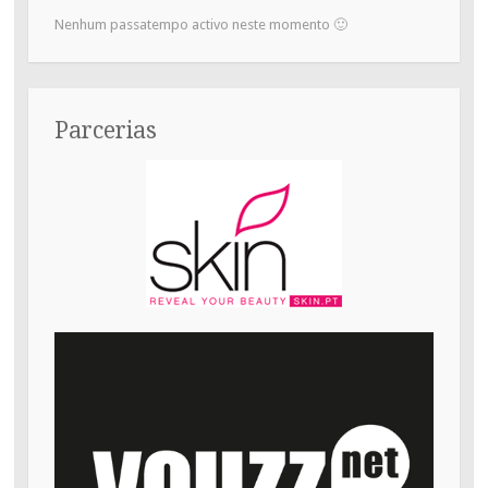
Nenhum passatempo activo neste momento 🙂
Parcerias