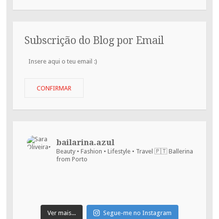
Subscrição do Blog por Email
Insere
aqui
o
teu
CONFIRMAR
email
:)
bailarina.azul
Beauty • Fashion • Lifestyle • Travel
🇵🇹 Ballerina
from Porto
Ver mais...
Segue-me no Instagram