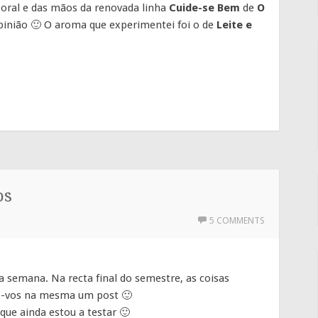
oral e das mãos da renovada linha
Cuide-se Bem
de
O
pinião 🙂 O aroma que experimentei foi o de
Leite e
os
5 COMMENTS
 semana. Na recta final do semestre, as coisas
o-vos na mesma um post 🙂
ue ainda estou a testar 🙂