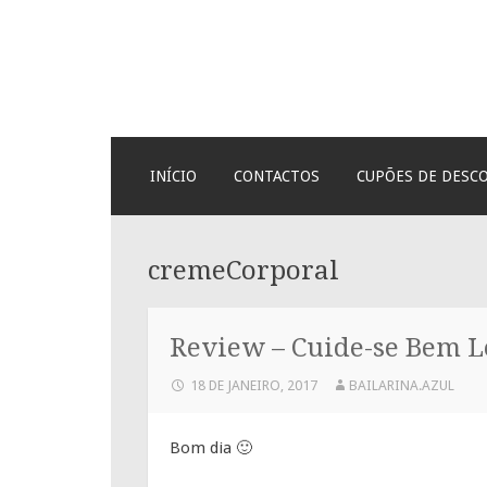
Bailarina Azul
SKIP
INÍCIO
CONTACTOS
CUPÕES DE DESC
TO
CONTENT
cremeCorporal
Review – Cuide-se Bem Le
18 DE JANEIRO, 2017
BAILARINA.AZUL
Bom dia 🙂