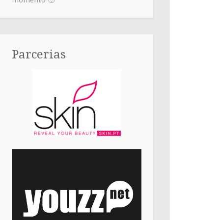
momento 🙂
Parcerias