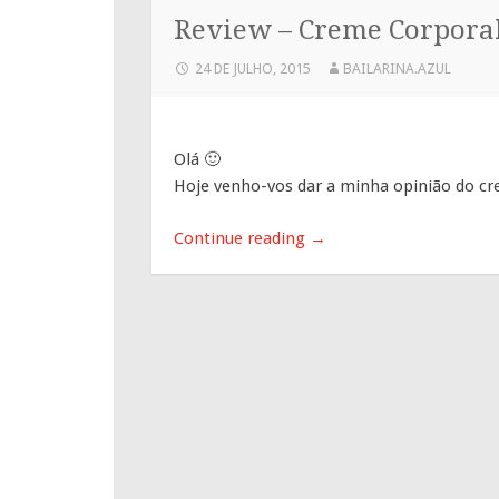
Review – Creme Corporal
24 DE JULHO, 2015
BAILARINA.AZUL
Olá 🙂
Hoje venho-vos dar a minha opinião do cr
Continue reading
→