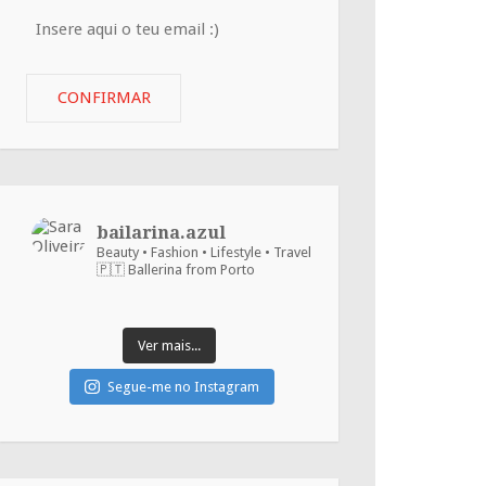
Insere
aqui
o
CONFIRMAR
teu
email
:)
bailarina.azul
Beauty • Fashion • Lifestyle • Travel
🇵🇹 Ballerina from Porto
Ver mais...
Segue-me no Instagram