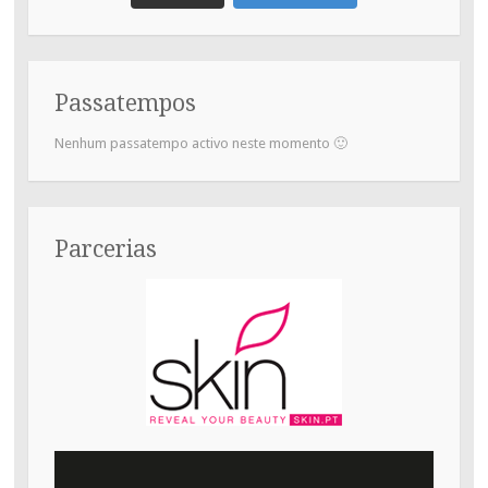
Passatempos
Nenhum passatempo activo neste momento 🙂
Parcerias