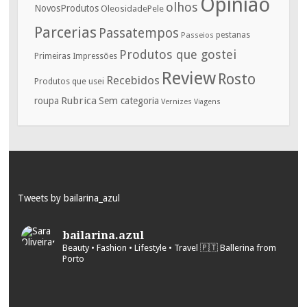
Opinião
olhos
NovosProdutos
OleosidadePele
Parcerias
Passatempos
Passeios
pestanas
Produtos que gostei
Primeiras Impressões
Review
Rosto
Recebidos
Produtos que usei
Rubrica
roupa
Sem categoria
Vernizes
Viagens
Tweets by bailarina_azul
bailarina.azul
Beauty • Fashion • Lifestyle • Travel
🇵🇹 Ballerina from
Porto