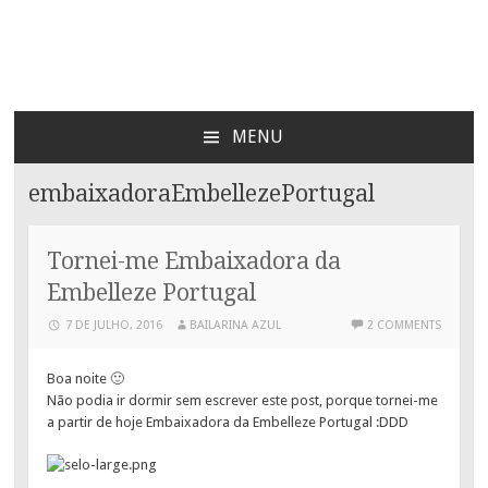
Bailarina Azul
MENU
SKIP
TO
embaixadoraEmbellezePortugal
CONTENT
Tornei-me Embaixadora da
Embelleze Portugal
7 DE JULHO, 2016
BAILARINA AZUL
2 COMMENTS
Boa noite 🙂
Não podia ir dormir sem escrever este post, porque tornei-me
a partir de hoje Embaixadora da Embelleze Portugal :DDD