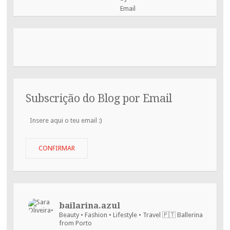
Subscrição do Blog por Email
Insere
aqui
o
teu
CONFIRMAR
email
:)
bailarina.azul
Beauty • Fashion • Lifestyle • Travel
🇵🇹 Ballerina
from Porto