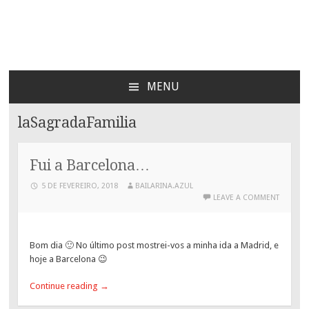
Bailarina Azul
MENU
SKIP
TO
laSagradaFamilia
CONTENT
Fui a Barcelona…
5 DE FEVEREIRO, 2018
BAILARINA.AZUL
LEAVE A COMMENT
Bom dia 🙂 No último post mostrei-vos a minha ida a Madrid, e
hoje a Barcelona 😉
Continue reading
→