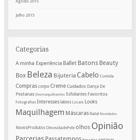
Agosto 2015
Julho 2015
Categorias
Batons
Beauty
A minha Experiência
Ballet
Beleza
Cabelo
Box
Bijuteria
Comida
Compras
Creme
corpo
Cuidados
De
Dança
Pestanas
Favoritos
Esfoliantes
Desmaquilhantes
Interesses
Looks
labios
Fotografias
Locais
Maquilhagem
Máscaras
Natal
Novidades
Opinião
olhos
NovosProdutos
OleosidadePele
Parcerias
Passatempos
Passeios
pestanas