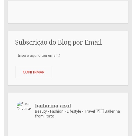
Subscrição do Blog por Email
Insere
aqui
o
teu
CONFIRMAR
email
:)
bailarina.azul
Beauty • Fashion • Lifestyle • Travel
🇵🇹 Ballerina
from Porto