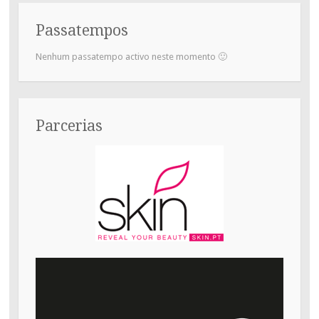
Passatempos
Nenhum passatempo activo neste momento 🙂
Parcerias