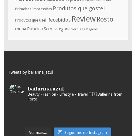
Produtos que gostei
Primeiras Impressões
Review
Rosto
Recebidos
Produtos que usei
Rubrica
roupa
Sem categoria
Vernizes
Viagens
Tweets by bailarina_azul
bailarina.azul
Beauty • Fashion • Lifestyle • Travel
🇵🇹 Ballerina from
Porto
Ver mais...
Segue-me no Instagram