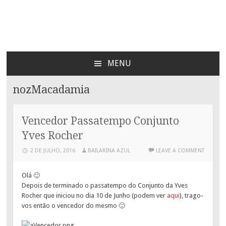
Bailarina Azul
MENU
SKIP
TO
nozMacadamia
CONTENT
Vencedor Passatempo Conjunto
Yves Rocher
2 DE JULHO, 2016
BAILARINA AZUL
LEAVE A COMMENT
Olá 🙂
Depois de terminado o passatempo do Conjunto da Yves
Rocher que iniciou no dia 10 de Junho (podem ver
aqui
), trago-
vos então o vencedor do mesmo 🙂