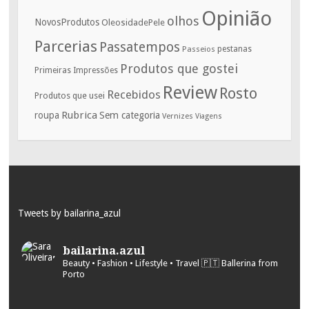
Opinião
olhos
NovosProdutos
OleosidadePele
Parcerias
Passatempos
Passeios
pestanas
Produtos que gostei
Primeiras Impressões
Review
Rosto
Recebidos
Produtos que usei
Rubrica
roupa
Sem categoria
Vernizes
Viagens
Tweets by bailarina_azul
bailarina.azul
Beauty • Fashion • Lifestyle • Travel
🇵🇹 Ballerina from
Porto