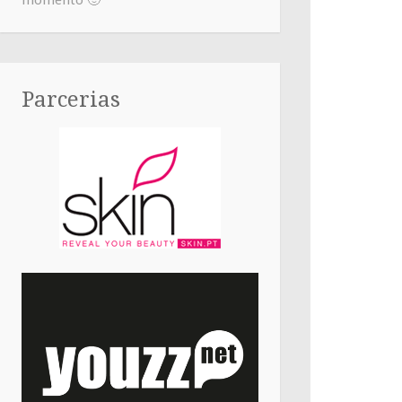
momento 🙂
Parcerias