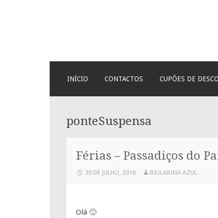
Bailarina Azul
SKIP
INÍCIO
CONTACTOS
CUPÕES DE DESC
TO
CONTENT
ponteSuspensa
Férias – Passadiços do P
30 DE JULHO, 2016
BAILARINA AZUL
Olá 🙂