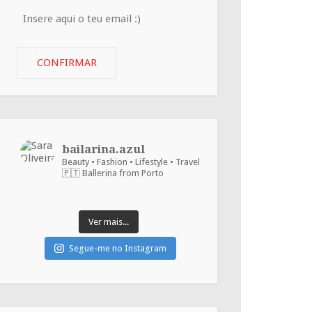
Insere
aqui
o
CONFIRMAR
teu
email
:)
bailarina.azul
Beauty • Fashion • Lifestyle • Travel
🇵🇹 Ballerina from Porto
Ver mais...
Segue-me no Instagram