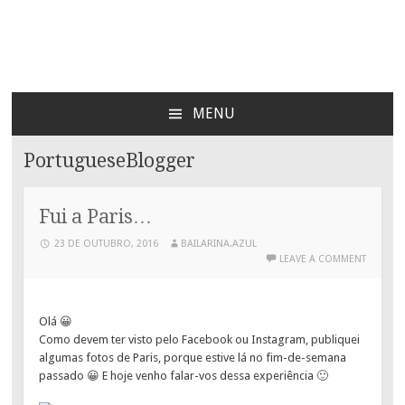
Bailarina Azul
MENU
SKIP
TO
PortugueseBlogger
CONTENT
Fui a Paris…
23 DE OUTUBRO, 2016
BAILARINA.AZUL
LEAVE A COMMENT
Olá 😀
Como devem ter visto pelo Facebook ou Instagram, publiquei
algumas fotos de Paris, porque estive lá no fim-de-semana
passado 😀 E hoje venho falar-vos dessa experiência 🙂