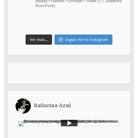
Beauty • Fashion • Lifestyle • Travel
🇵🇹 Ballerina
from Porto
Ver mais...
Segue-me no Instagram
Bailarina Azul