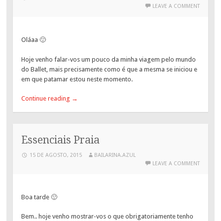
LEAVE A COMMENT
Oláaa 🙂
Hoje venho falar-vos um pouco da minha viagem pelo mundo
do Ballet, mais precisamente como é que a mesma se iniciou e
em que patamar estou neste momento.
Continue reading
→
Essenciais Praia
15 DE AGOSTO, 2015
BAILARINA.AZUL
LEAVE A COMMENT
Boa tarde 🙂
Bem.. hoje venho mostrar-vos o que obrigatoriamente tenho