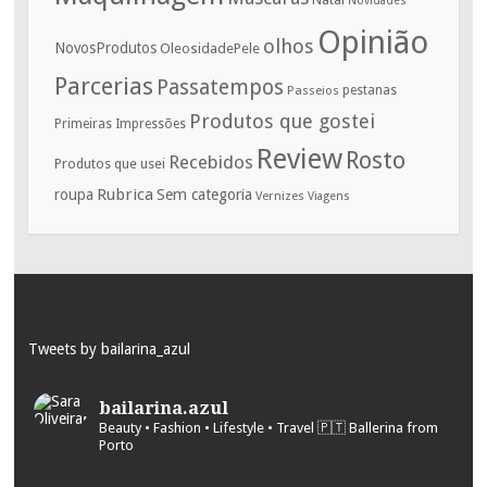
Novidades
Opinião
olhos
NovosProdutos
OleosidadePele
Parcerias
Passatempos
Passeios
pestanas
Produtos que gostei
Primeiras Impressões
Review
Rosto
Recebidos
Produtos que usei
Rubrica
roupa
Sem categoria
Vernizes
Viagens
Tweets by bailarina_azul
bailarina.azul
Beauty • Fashion • Lifestyle • Travel
🇵🇹 Ballerina from
Porto