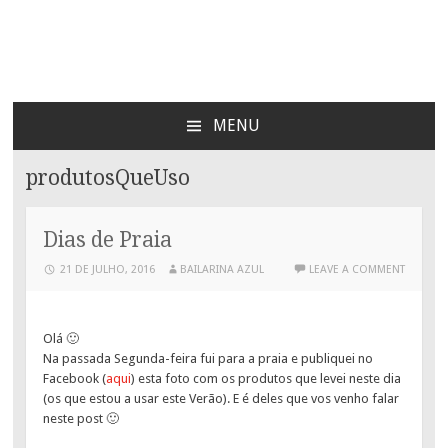
Bailarina Azul
MENU
SKIP
TO
produtosQueUso
CONTENT
Dias de Praia
21 DE JULHO, 2016
BAILARINA AZUL
LEAVE A COMMENT
Olá 🙂
Na passada Segunda-feira fui para a praia e publiquei no
Facebook (
aqui
) esta foto com os produtos que levei neste dia
(os que estou a usar este Verão). E é deles que vos venho falar
neste post 🙂