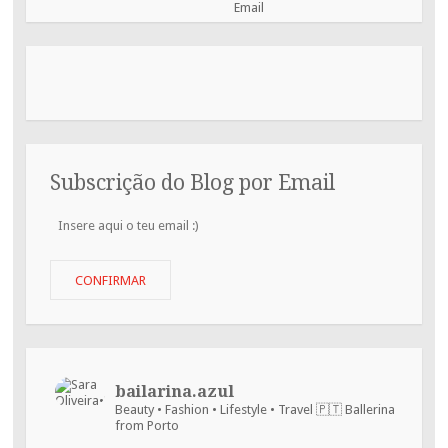
Subscrição do Blog por Email
Insere
aqui
o
teu
CONFIRMAR
email
:)
bailarina.azul
Beauty • Fashion • Lifestyle • Travel
🇵🇹 Ballerina
from Porto