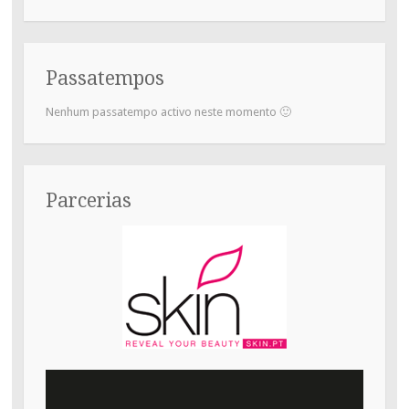
Passatempos
Nenhum passatempo activo neste momento 🙂
Parcerias