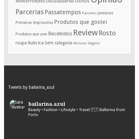
olhos
NovosProdutos
OleosidadePele
Parcerias
Passatempos
Passeios
pestanas
Produtos que gostei
Primeiras Impressões
Review
Rosto
Recebidos
Produtos que usei
Rubrica
roupa
Sem categoria
Vernizes
Viagens
Tweets by bailarina_azul
bailarina.azul
Beauty • Fashion • Lifestyle • Travel
🇵🇹 Ballerina from
Porto