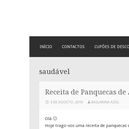
Bailarina Azul
SKIP
INÍCIO
CONTACTOS
CUPÕES DE DESC
TO
CONTENT
saudável
Receita de Panquecas de
3 DE AGOSTO, 2016
BAILARINA AZUL
Olá 🙂
Hoje trago-vos uma receita de panquecas 