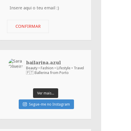
Insere
aqui
o
CONFIRMAR
teu
email
:)
bailarina.azul
Beauty • Fashion • Lifestyle • Travel
🇵🇹 Ballerina from Porto
Ver mais...
Segue-me no Instagram