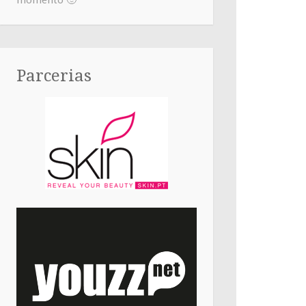
momento 🙂
Parcerias