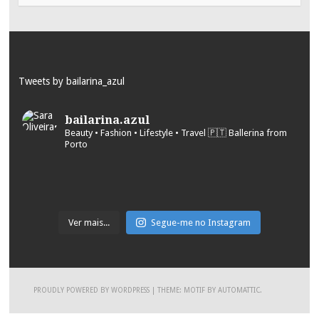
Tweets by bailarina_azul
bailarina.azul
Beauty • Fashion • Lifestyle • Travel
🇵🇹 Ballerina from
Porto
Ver mais...
Segue-me no Instagram
PROUDLY POWERED BY WORDPRESS
|
THEME: MOTIF BY
AUTOMATTIC
.