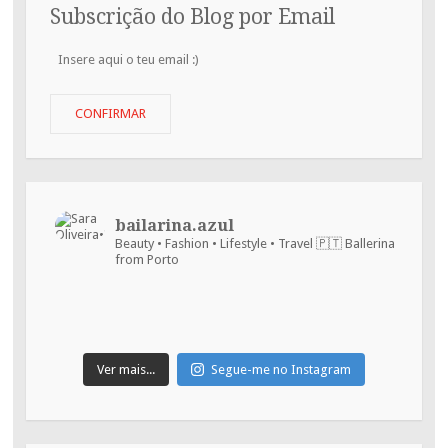
Subscrição do Blog por Email
Insere
aqui
o
teu
CONFIRMAR
email
:)
bailarina.azul
Beauty • Fashion • Lifestyle • Travel
🇵🇹 Ballerina
from Porto
Ver mais...
Segue-me no Instagram