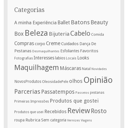
Categorias
Batons
Beauty
A minha Experiência
Ballet
Beleza
Cabelo
Box
Bijuteria
Comida
Compras
Creme
corpo
Cuidados
De
Dança
Pestanas
Favoritos
Esfoliantes
Desmaquilhantes
Interesses
Looks
labios
Fotografias
Locais
Maquilhagem
Máscaras
Natal
Novidades
Opinião
olhos
NovosProdutos
OleosidadePele
Parcerias
Passatempos
Passeios
pestanas
Produtos que gostei
Primeiras Impressões
Review
Rosto
Recebidos
Produtos que usei
Rubrica
roupa
Sem categoria
Vernizes
Viagens