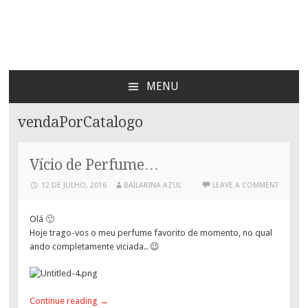
Bailarina Azul
MENU
SKIP
TO
vendaPorCatalogo
CONTENT
Vício de Perfume…
12 DE JULHO, 2016
BAILARINA AZUL
LEAVE A COMMENT
Olá 🙂
Hoje trago-vos o meu perfume favorito de momento, no qual
ando completamente viciada.. 😉
Continue reading
→