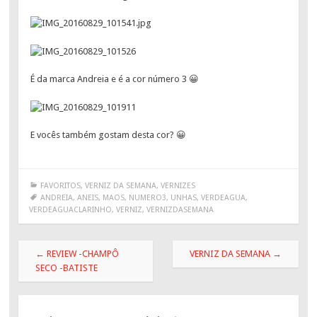
É da marca Andreia e é a cor número 3 😀
E vocês também gostam desta cor? 😀
FAVORITOS
,
VERNIZ DA SEMANA
,
VERNIZES
ANDREIA
,
ANEIS
,
MAOS
,
NUMERO3
,
UNHAS
,
VERDEAGUA
,
VERDEAGUACLARINHO
,
VERNIZ
,
VERNIZDASEMANA
Post
←
REVIEW -CHAMPÔ
VERNIZ DA SEMANA
→
navigation
SECO -BATISTE