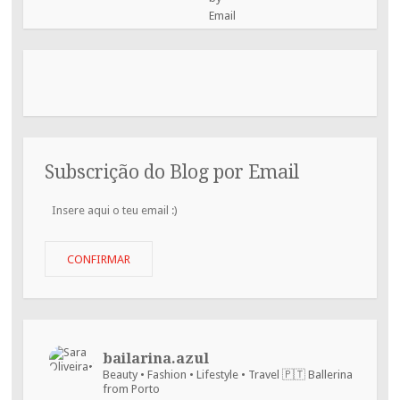
Subscrição do Blog por Email
Insere
aqui
o
teu
CONFIRMAR
email
:)
bailarina.azul
Beauty • Fashion • Lifestyle • Travel
🇵🇹 Ballerina
from Porto