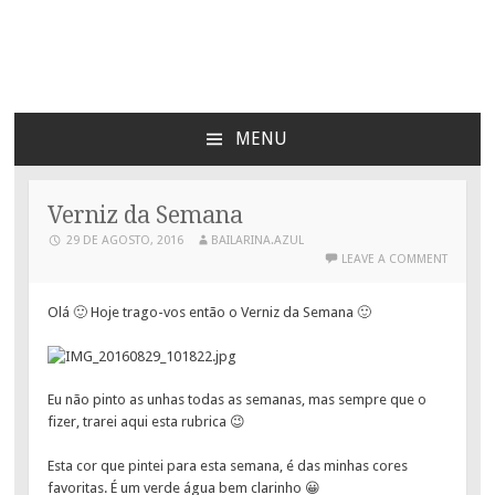
Bailarina Azul
MENU
SKIP
TO
CONTENT
Verniz da Semana
29 DE AGOSTO, 2016
BAILARINA.AZUL
LEAVE A COMMENT
Olá 🙂 Hoje trago-vos então o Verniz da Semana 🙂
Eu não pinto as unhas todas as semanas, mas sempre que o
fizer, trarei aqui esta rubrica 😉
Esta cor que pintei para esta semana, é das minhas cores
favoritas. É um verde água bem clarinho 😀