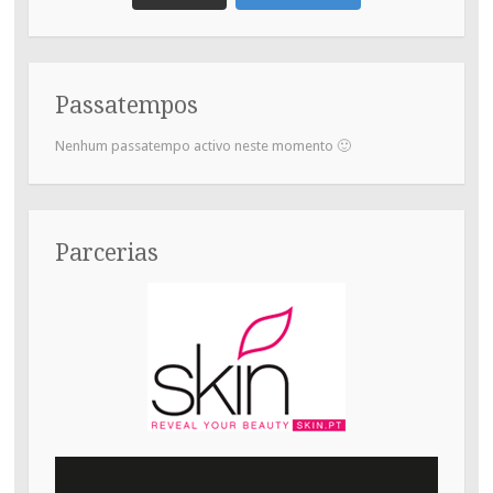
Passatempos
Nenhum passatempo activo neste momento 🙂
Parcerias