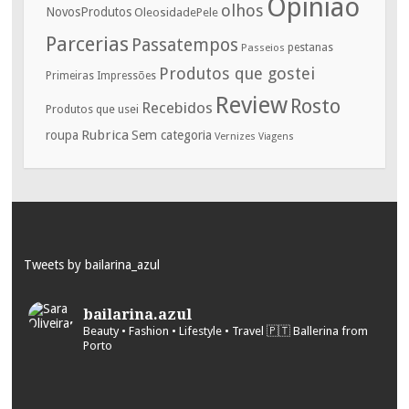
Opinião
olhos
NovosProdutos
OleosidadePele
Parcerias
Passatempos
Passeios
pestanas
Produtos que gostei
Primeiras Impressões
Review
Rosto
Recebidos
Produtos que usei
Rubrica
roupa
Sem categoria
Vernizes
Viagens
Tweets by bailarina_azul
bailarina.azul
Beauty • Fashion • Lifestyle • Travel
🇵🇹 Ballerina from
Porto