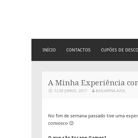
Bailarina Azul
SKIP
INÍCIO
CONTACTOS
CUPÕES DE DESC
TO
CONTENT
A Minha Experiência c
12 DE JUNHO, 2017
BAILARINA.AZUL
No fim de semana passado tive uma experi
convosco 😉
O que são Escape Games?