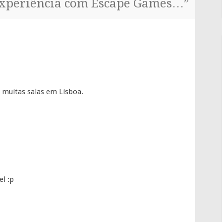
xperiência com Escape Games…
”
i muitas salas em Lisboa.
el :p