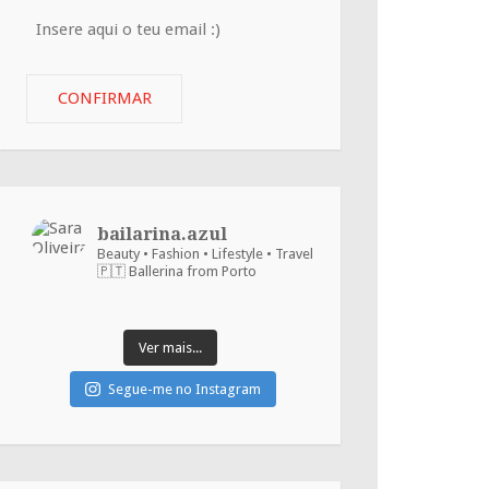
Insere
aqui
o
CONFIRMAR
teu
email
:)
bailarina.azul
Beauty • Fashion • Lifestyle • Travel
🇵🇹 Ballerina from Porto
Ver mais...
Segue-me no Instagram