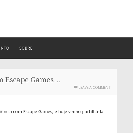
ONTO
SOBRE
om Escape Games…
LEAVE A COMMENT
ência com Escape Games, e hoje venho partilhá-la