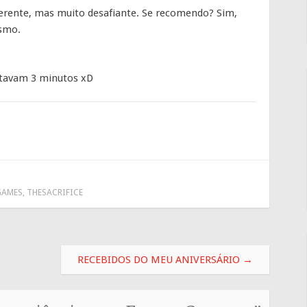
erente, mas muito desafiante. Se recomendo? Sim,
esmo.
altavam 3 minutos xD
GAMES
,
THESACRIFICE
RECEBIDOS DO MEU ANIVERSÁRIO
→