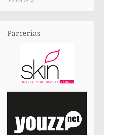
momento 🙂
Parcerias