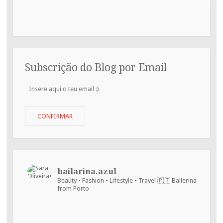
Subscrição do Blog por Email
Insere
aqui
o
teu
CONFIRMAR
email
:)
bailarina.azul
Beauty • Fashion • Lifestyle • Travel
🇵🇹 Ballerina
from Porto