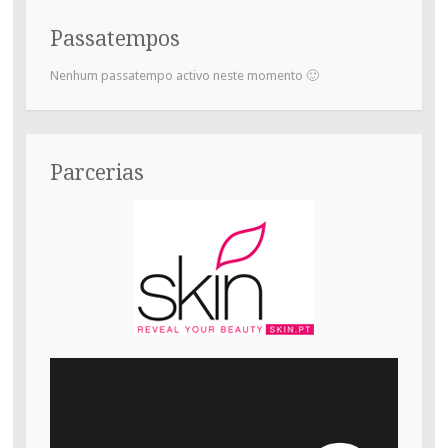
Passatempos
Nenhum passatempo activo neste momento 🙂
Parcerias