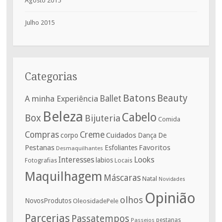
Agosto 2015
Julho 2015
Categorias
Batons
Beauty
A minha Experiência
Ballet
Beleza
Cabelo
Box
Bijuteria
Comida
Compras
Creme
corpo
Cuidados
De
Dança
Pestanas
Favoritos
Esfoliantes
Desmaquilhantes
Interesses
Looks
labios
Fotografias
Locais
Maquilhagem
Máscaras
Natal
Novidades
Opinião
olhos
NovosProdutos
OleosidadePele
Parcerias
Passatempos
Passeios
pestanas