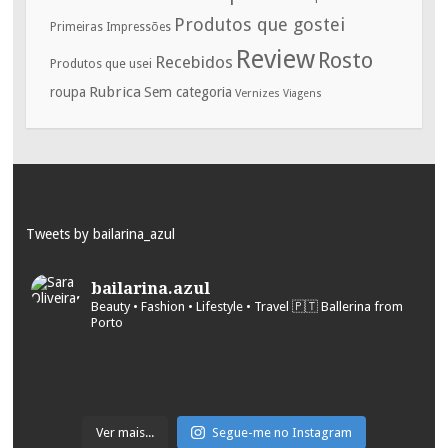
Produtos que gostei
Primeiras Impressões
Review
Rosto
Recebidos
Produtos que usei
Rubrica
roupa
Sem categoria
Vernizes
Viagens
Tweets by bailarina_azul
bailarina.azul
Beauty • Fashion • Lifestyle • Travel
🇵🇹 Ballerina from
Porto
Ver mais...
Segue-me no Instagram