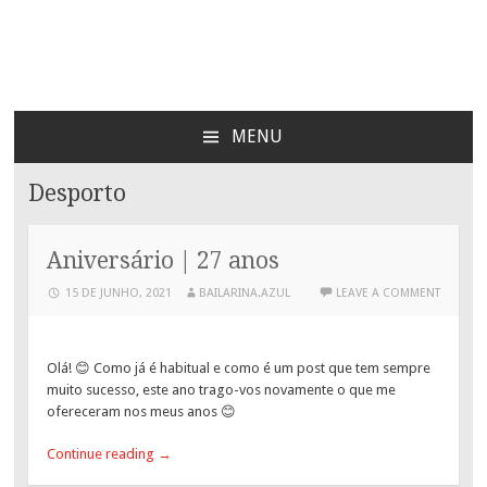
Bailarina Azul
MENU
SKIP
TO
Desporto
CONTENT
Aniversário | 27 anos
15 DE JUNHO, 2021
BAILARINA.AZUL
LEAVE A COMMENT
Olá! 😊 Como já é habitual e como é um post que tem sempre
muito sucesso, este ano trago-vos novamente o que me
ofereceram nos meus anos 😊
Continue reading
→