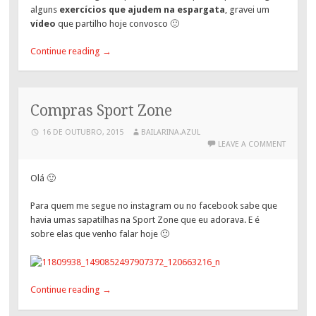
alguns
exercícios que ajudem na espargata
, gravei um
vídeo
que partilho hoje convosco 🙂
Continue reading
→
Compras Sport Zone
16 DE OUTUBRO, 2015
BAILARINA.AZUL
LEAVE A COMMENT
Olá 🙂
Para quem me segue no instagram ou no facebook sabe que
havia umas sapatilhas na Sport Zone que eu adorava. E é
sobre elas que venho falar hoje 🙂
Continue reading
→