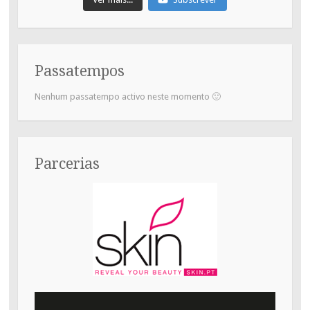
Passatempos
Nenhum passatempo activo neste momento 🙂
Parcerias