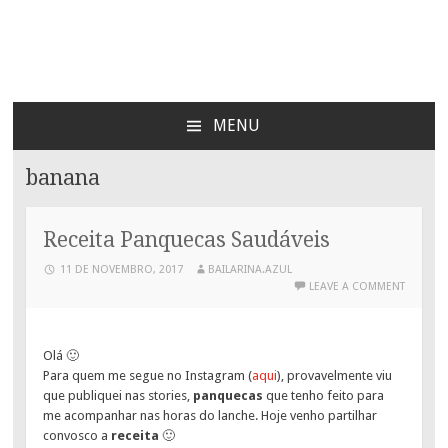
Bailarina Azul
MENU
SKIP
TO
banana
CONTENT
Receita Panquecas Saudáveis
11 DE NOVEMBRO, 2017
BAILARINA.AZUL
LEAVE A COMMENT
Olá 🙂
Para quem me segue no Instagram (
aqui
), provavelmente viu
que publiquei nas stories,
panquecas
que tenho feito para
me acompanhar nas horas do lanche. Hoje venho partilhar
convosco a
receita
🙂