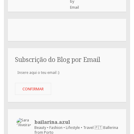
Subscrição do Blog por Email
Insere
aqui
o
teu
CONFIRMAR
email
:)
bailarina.azul
Beauty • Fashion • Lifestyle • Travel
🇵🇹 Ballerina
from Porto