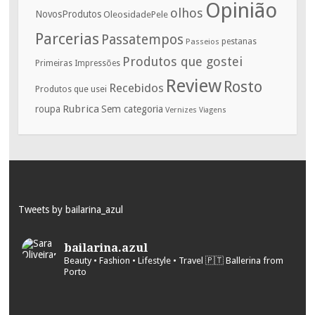
Opinião
olhos
NovosProdutos
OleosidadePele
Parcerias
Passatempos
Passeios
pestanas
Produtos que gostei
Primeiras Impressões
Review
Rosto
Recebidos
Produtos que usei
Rubrica
roupa
Sem categoria
Vernizes
Viagens
Tweets by bailarina_azul
bailarina.azul
Beauty • Fashion • Lifestyle • Travel
🇵🇹 Ballerina from
Porto