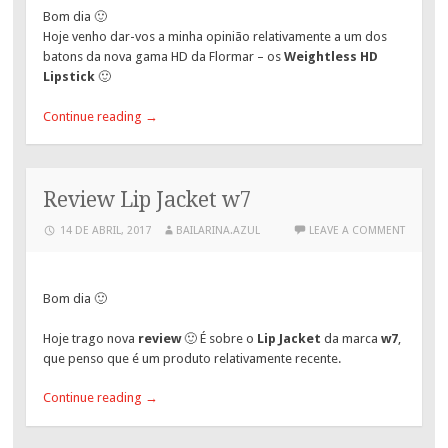
Bom dia 🙂
Hoje venho dar-vos a minha opinião relativamente a um dos
batons da nova gama HD da Flormar – os
Weightless HD
Lipstick
🙂
Continue reading
→
Review Lip Jacket w7
14 DE ABRIL, 2017
BAILARINA.AZUL
LEAVE A COMMENT
Bom dia 🙂
Hoje trago nova
review
🙂 É sobre o
Lip Jacket
da marca
w7
,
que penso que é um produto relativamente recente.
Continue reading
→