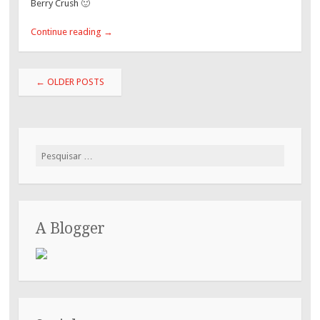
Berry Crush 🙂
Continue reading
→
Post
←
OLDER POSTS
navigation
Pesquisar
por:
A Blogger