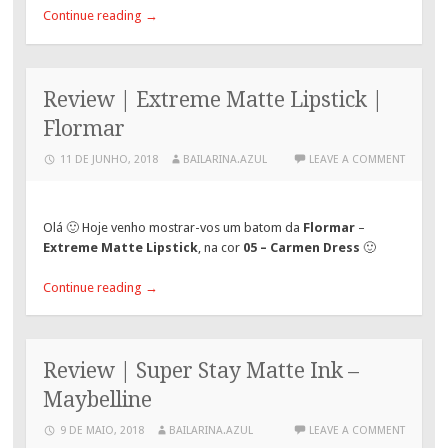
Continue reading
→
Review | Extreme Matte Lipstick |
Flormar
11 DE JUNHO, 2018
BAILARINA.AZUL
LEAVE A COMMENT
Olá 🙂 Hoje venho mostrar-vos um batom da
Flormar
–
Extreme Matte Lipstick
, na cor
05 – Carmen Dress
🙂
Continue reading
→
Review | Super Stay Matte Ink –
Maybelline
9 DE MAIO, 2018
BAILARINA.AZUL
LEAVE A COMMENT