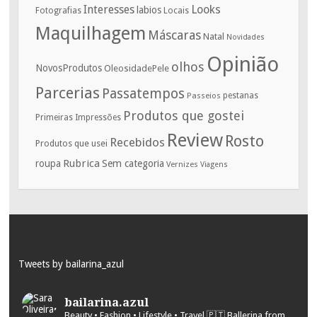
Interesses
Looks
labios
Fotografias
Locais
Maquilhagem
Máscaras
Natal
Novidades
Opinião
olhos
NovosProdutos
OleosidadePele
Parcerias
Passatempos
Passeios
pestanas
Produtos que gostei
Primeiras Impressões
Review
Rosto
Recebidos
Produtos que usei
Rubrica
roupa
Sem categoria
Vernizes
Viagens
Tweets by bailarina_azul
bailarina.azul
Beauty • Fashion • Lifestyle • Travel
🇵🇹 Ballerina from