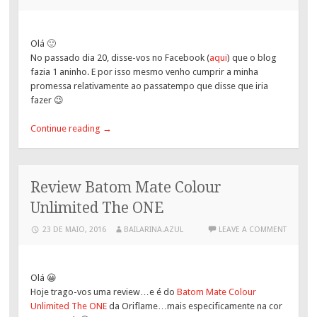
Olá 🙂
No passado dia 20, disse-vos no Facebook (
aqui
) que o blog
fazia 1 aninho. E por isso mesmo venho cumprir a minha
promessa relativamente ao passatempo que disse que iria
fazer 😉
Continue reading
→
Review Batom Mate Colour
Unlimited The ONE
23 DE MAIO, 2016
BAILARINA.AZUL
LEAVE A COMMENT
Olá 😀
Hoje trago-vos uma review…e é do
Batom Mate Colour
Unlimited The ONE
da Oriflame…mais especificamente na cor