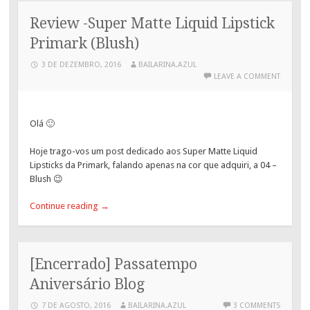
Review -Super Matte Liquid Lipstick
Primark (Blush)
3 DE DEZEMBRO, 2016
BAILARINA.AZUL
LEAVE A COMMENT
Olá 🙂
Hoje trago-vos um post dedicado aos Super Matte Liquid
Lipsticks da Primark, falando apenas na cor que adquiri, a 04 –
Blush 😉
Continue reading
→
[Encerrado] Passatempo
Aniversário Blog
7 DE AGOSTO, 2016
BAILARINA.AZUL
3 COMMENTS