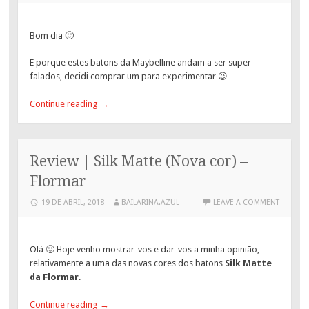
Bom dia 🙂
E porque estes batons da Maybelline andam a ser super
falados, decidi comprar um para experimentar 😉
Continue reading
→
Review | Silk Matte (Nova cor) –
Flormar
19 DE ABRIL, 2018
BAILARINA.AZUL
LEAVE A COMMENT
Olá 🙂 Hoje venho mostrar-vos e dar-vos a minha opinião,
relativamente a uma das novas cores dos batons
Silk Matte
da Flormar
.
Continue reading
→