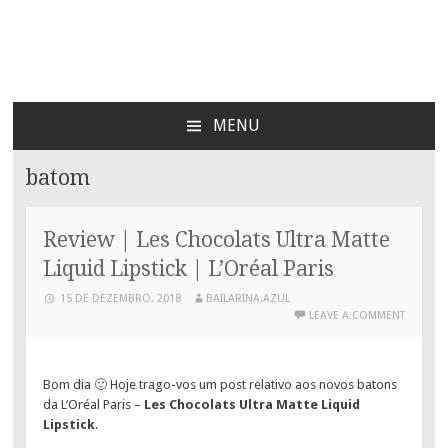
Bailarina Azul
MENU
SKIP
TO
batom
CONTENT
Review | Les Chocolats Ultra Matte
Liquid Lipstick | L’Oréal Paris
15 DE DEZEMBRO, 2018
BAILARINA.AZUL
LEAVE A COMMENT
Bom dia 🙂 Hoje trago-vos um post relativo aos novos batons
da L’Oréal Paris –
Les Chocolats Ultra Matte Liquid
Lipstick
.