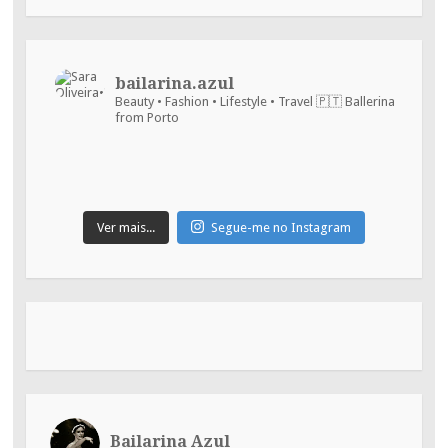
:)
bailarina.azul
Beauty • Fashion • Lifestyle • Travel
🇵🇹 Ballerina
from Porto
Ver mais...
Segue-me no Instagram
Bailarina Azul