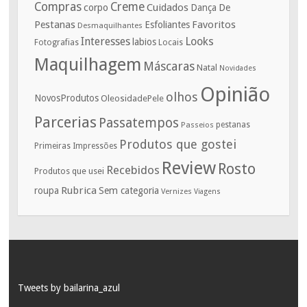
Compras
Creme
corpo
Cuidados
De
Dança
Pestanas
Favoritos
Esfoliantes
Desmaquilhantes
Interesses
Looks
labios
Fotografias
Locais
Maquilhagem
Máscaras
Natal
Novidades
Opinião
olhos
NovosProdutos
OleosidadePele
Parcerias
Passatempos
Passeios
pestanas
Produtos que gostei
Primeiras Impressões
Review
Rosto
Recebidos
Produtos que usei
Rubrica
roupa
Sem categoria
Vernizes
Viagens
Tweets by bailarina_azul