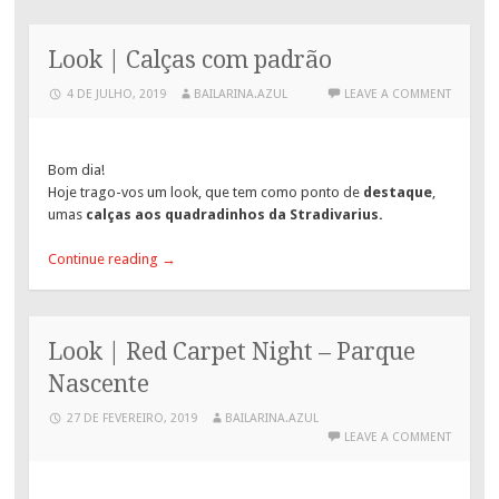
Look | Calças com padrão
4 DE JULHO, 2019
BAILARINA.AZUL
LEAVE A COMMENT
Bom dia!
Hoje trago-vos um look, que tem como ponto de
destaque
,
umas
calças aos quadradinhos da Stradivarius.
Continue reading
→
Look | Red Carpet Night – Parque
Nascente
27 DE FEVEREIRO, 2019
BAILARINA.AZUL
LEAVE A COMMENT