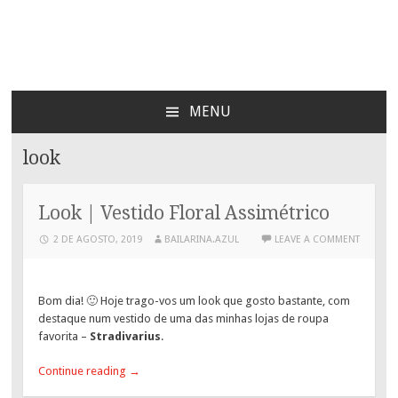
Bailarina Azul
MENU
SKIP
TO
look
CONTENT
Look | Vestido Floral Assimétrico
2 DE AGOSTO, 2019
BAILARINA.AZUL
LEAVE A COMMENT
Bom dia! 🙂 Hoje trago-vos um look que gosto bastante, com
destaque num vestido de uma das minhas lojas de roupa
favorita –
Stradivarius
.
Continue reading
→