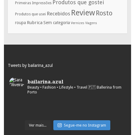
Produtos que gostei
Primeiras Impressões
Review
Rosto
Recebidos
Produtos que usei
Rubrica
roupa
Sem categoria
Vernizes
Viagens
Tweets by bailarina_azul
bailarina.azul
Beauty • Fashion • Lifestyle • Travel
🇵🇹 Ballerina from
Porto
Ver mais...
Segue-me no Instagram