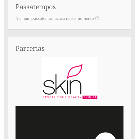
Passatempos
Nenhum passatempo activo neste momento 🙂
Parcerias