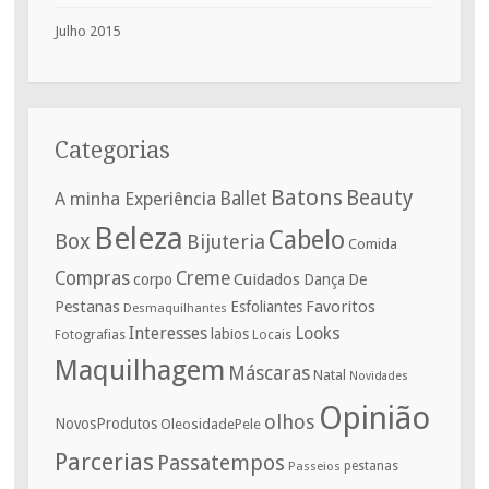
Julho 2015
Categorias
Batons
Beauty
A minha Experiência
Ballet
Beleza
Cabelo
Box
Bijuteria
Comida
Compras
Creme
corpo
Cuidados
De
Dança
Pestanas
Favoritos
Esfoliantes
Desmaquilhantes
Interesses
Looks
labios
Fotografias
Locais
Maquilhagem
Máscaras
Natal
Novidades
Opinião
olhos
NovosProdutos
OleosidadePele
Parcerias
Passatempos
Passeios
pestanas