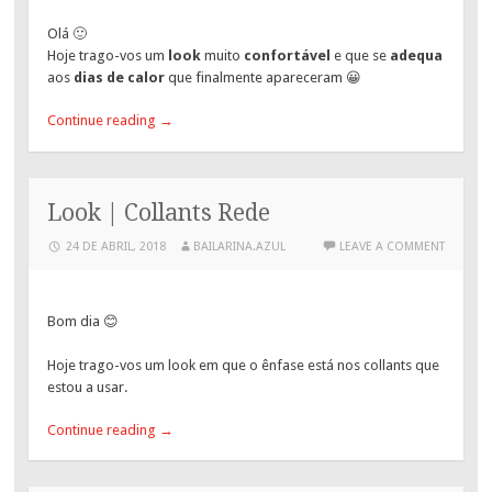
Olá 🙂
Hoje trago-vos um
look
muito
confortável
e que se
adequa
aos
dias de calor
que finalmente apareceram 😀
Continue reading
→
Look | Collants Rede
24 DE ABRIL, 2018
BAILARINA.AZUL
LEAVE A COMMENT
Bom dia 😊
Hoje trago-vos um look em que o ênfase está nos collants que
estou a usar.
Continue reading
→