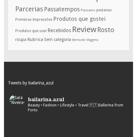
Parcerias
Passatempos
Passeios
pestanas
Produtos que gostei
Primeiras Impressões
Review
Rosto
Recebidos
Produtos que usei
Rubrica
roupa
Sem categoria
Vernizes
Viagens
Tweets by bailarina_azul
bailarina.azul
Beauty • Fashion • Lifestyle • Travel
🇵🇹 Ballerina from
Porto