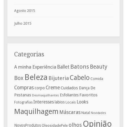
Agosto 2015
Julho 2015
Categorias
Batons
Beauty
A minha Experiência
Ballet
Beleza
Cabelo
Box
Bijuteria
Comida
Compras
Creme
corpo
Cuidados
De
Dança
Pestanas
Favoritos
Esfoliantes
Desmaquilhantes
Interesses
Looks
labios
Fotografias
Locais
Maquilhagem
Máscaras
Natal
Novidades
Opinião
olhos
NovosProdutos
OleosidadePele