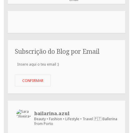
Subscrição do Blog por Email
Insere
aqui
o
teu
CONFIRMAR
email
:)
bailarina.azul
Beauty • Fashion • Lifestyle • Travel
🇵🇹 Ballerina
from Porto