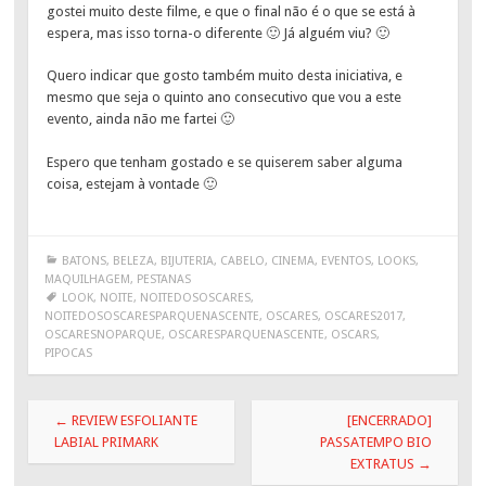
gostei muito deste filme, e que o final não é o que se está à
espera, mas isso torna-o diferente 🙂 Já alguém viu? 🙂
Quero indicar que gosto também muito desta iniciativa, e
mesmo que seja o quinto ano consecutivo que vou a este
evento, ainda não me fartei 🙂
Espero que tenham gostado e se quiserem saber alguma
coisa, estejam à vontade 🙂
BATONS
,
BELEZA
,
BIJUTERIA
,
CABELO
,
CINEMA
,
EVENTOS
,
LOOKS
,
MAQUILHAGEM
,
PESTANAS
LOOK
,
NOITE
,
NOITEDOSOSCARES
,
NOITEDOSOSCARESPARQUENASCENTE
,
OSCARES
,
OSCARES2017
,
OSCARESNOPARQUE
,
OSCARESPARQUENASCENTE
,
OSCARS
,
PIPOCAS
Post
←
REVIEW ESFOLIANTE
[ENCERRADO]
navigation
LABIAL PRIMARK
PASSATEMPO BIO
EXTRATUS
→