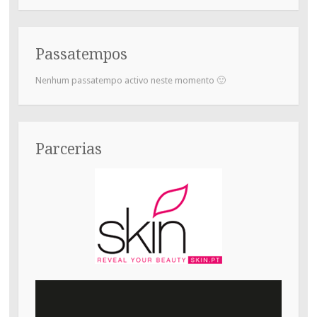
Passatempos
Nenhum passatempo activo neste momento 🙂
Parcerias