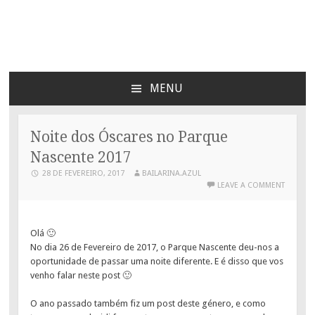
Bailarina Azul
MENU
SKIP
TO
CONTENT
Noite dos Óscares no Parque
Nascente 2017
28 DE FEVEREIRO, 2017
BAILARINA.AZUL
LEAVE A COMMENT
Olá 🙂
No dia 26 de Fevereiro de 2017, o Parque Nascente deu-nos a
oportunidade de passar uma noite diferente. E é disso que vos
venho falar neste post 🙂
O ano passado também fiz um post deste género, e como