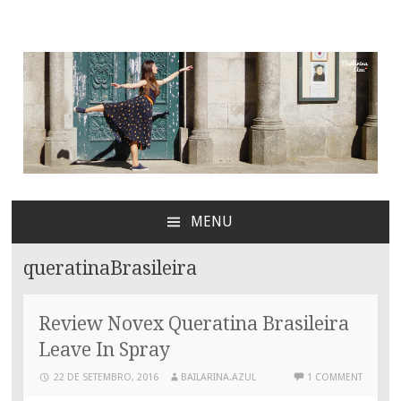
Bailarina Azul
MENU
SKIP
TO
queratinaBrasileira
CONTENT
Review Novex Queratina Brasileira
Leave In Spray
22 DE SETEMBRO, 2016
BAILARINA.AZUL
1 COMMENT