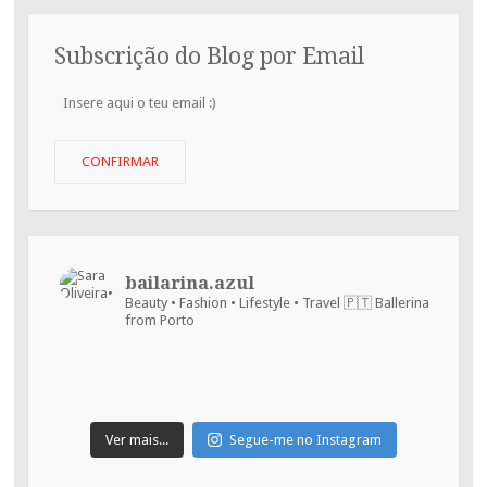
Subscrição do Blog por Email
Insere
aqui
o
teu
CONFIRMAR
email
:)
bailarina.azul
Beauty • Fashion • Lifestyle • Travel
🇵🇹 Ballerina
from Porto
Ver mais...
Segue-me no Instagram