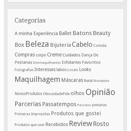
Categorias
Batons
Beauty
A minha Experiência
Ballet
Beleza
Cabelo
Box
Bijuteria
Comida
Compras
Creme
corpo
Cuidados
De
Dança
Pestanas
Favoritos
Esfoliantes
Desmaquilhantes
Interesses
Looks
labios
Fotografias
Locais
Maquilhagem
Máscaras
Natal
Novidades
Opinião
olhos
NovosProdutos
OleosidadePele
Parcerias
Passatempos
Passeios
pestanas
Produtos que gostei
Primeiras Impressões
Review
Rosto
Recebidos
Produtos que usei