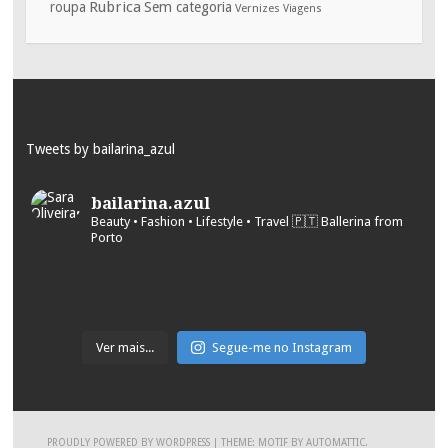
Rubrica
roupa
Sem categoria
Vernizes
Viagens
Tweets by bailarina_azul
bailarina.azul
Beauty • Fashion • Lifestyle • Travel
🇵🇹 Ballerina from
Porto
Ver mais...
Segue-me no Instagram
PROUDLY POWERED BY WORDPRESS
|
THEME: MOTIF BY
AUTOMATTIC
.