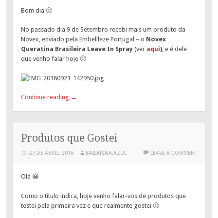
Bom dia 🙂
No passado dia 9 de Setembro recebi mais um produto da
Novex, enviado pela Embellleze Portugal – o
Novex
Queratina Brasileira Leave In Spray
(ver
aqui
)
, e é dele
que venho falar hoje 🙂
Continue reading
→
Produtos que Gostei
27 DE ABRIL, 2016
BAILARINA.AZUL
LEAVE A COMMENT
Olá 😀
Como o título indica, hoje venho falar-vos de produtos que
testei pela primeira vez e que realmente gostei 🙂