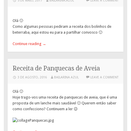
5 DE MAIO, 2017
BAILARINA.AZUL
LEAVE A COMMENT
Olá 🙂
Como algumas pessoas pediram a receita dos bolinhos de
beterraba, aqui estou eu para a partilhar convosco 🙂
Continue reading
→
Receita de Panquecas de Aveia
3 DE AGOSTO, 2016
BAILARINA AZUL
LEAVE A COMMENT
Olá 🙂
Hoje trago-vos uma receita de panquecas de aveia, que é uma
proposta de um lanche mais saudável 🙂 Querem então saber
como confecciono? Continuem a ler 😉