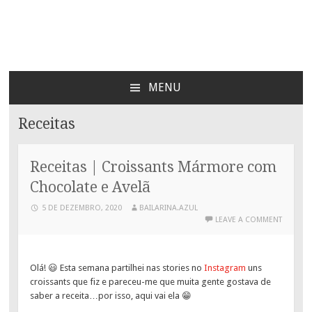
Bailarina Azul
MENU
SKIP
TO
Receitas
CONTENT
Receitas | Croissants Mármore com
Chocolate e Avelã
5 DE DEZEMBRO, 2020
BAILARINA.AZUL
LEAVE A COMMENT
Olá! 😃 Esta semana partilhei nas stories no
Instagram
uns
croissants que fiz e pareceu-me que muita gente gostava de
saber a receita…por isso, aqui vai ela 😁