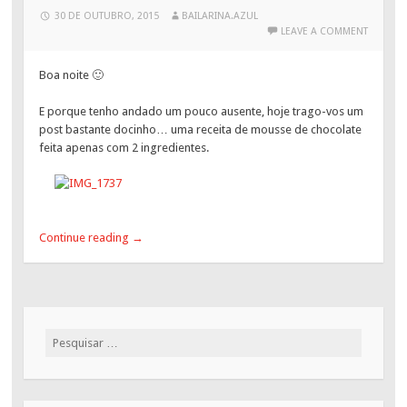
30 DE OUTUBRO, 2015
BAILARINA.AZUL
LEAVE A COMMENT
Boa noite 🙂
E porque tenho andado um pouco ausente, hoje trago-vos um
post bastante docinho… uma receita de mousse de chocolate
feita apenas com 2 ingredientes.
Continue reading
→
Pesquisar
por: