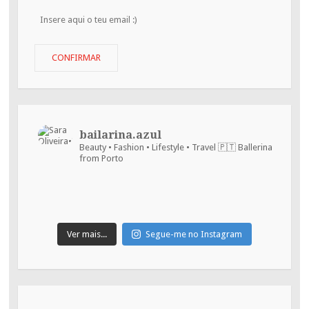
Insere
aqui
o
teu
CONFIRMAR
email
:)
bailarina.azul
Beauty • Fashion • Lifestyle • Travel
🇵🇹 Ballerina
from Porto
Ver mais...
Segue-me no Instagram