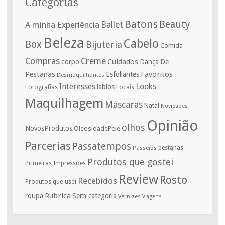
Categorias
Batons
Beauty
A minha Experiência
Ballet
Beleza
Cabelo
Box
Bijuteria
Comida
Compras
Creme
corpo
Cuidados
De
Dança
Pestanas
Favoritos
Esfoliantes
Desmaquilhantes
Interesses
Looks
labios
Fotografias
Locais
Maquilhagem
Máscaras
Natal
Novidades
Opinião
olhos
NovosProdutos
OleosidadePele
Parcerias
Passatempos
Passeios
pestanas
Produtos que gostei
Primeiras Impressões
Review
Rosto
Recebidos
Produtos que usei
Rubrica
roupa
Sem categoria
Vernizes
Viagens